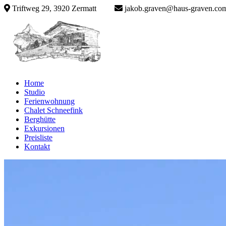
Triftweg 29
, 3920 Zermatt
jakob.graven@haus-grave
Home
Studio
Ferienwohnung
Chalet Schneefink
Berghütte
Exkursionen
Preisliste
Kontakt